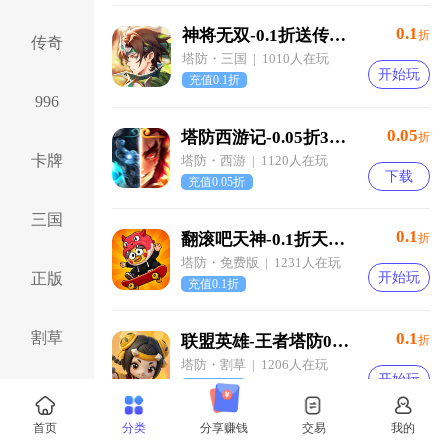
0.1
神将无双-0.1折送传奇武将-混服
折
传奇
塔防・三国 | 1010人在玩
开始玩
充值0.1折
996
0.05
塔防西游记-0.05折3280免费版-混服
折
卡牌
塔防・西游 | 1120人在玩
下载
充值0.05折
三国
0.1
翻滚吧天神-0.1折天天2000代金-混服
折
塔防・免费版 | 1231人在玩
开始玩
正版
充值0.1折
割草
0.1
联盟英雄-王者塔防0.1折爽翻天-混服
折
塔防・割草 | 1206人在玩
开始玩
充值0.1折
仙侠
首页
分类
分享赚钱
交易
我的
0.1
梦回仙境-0.1折每日送648-混服
折