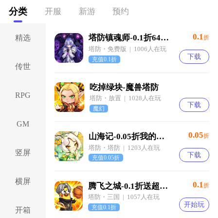
分类
开服
新游
预约
0.1
塔防镇魂师-0.1折648福利版-混服
精选
折
塔防・免费版 | 1006人在玩
下载
充值0.1折
传世
吃掉绿块-魔兽塔防
RPG
塔防・放置 | 1028人在玩
下载
魔幻
GM
0.05
山海记-0.05折我的刀盾-绿色服
折
塔防・塔防 | 1203人在玩
竖屏
下载
充值0.05折
横屏
0.1
腾飞之城-0.1折送超强金将郭嘉-混服
折
塔防・三国 | 1057人在玩
开始玩
充值0.1折
开箱