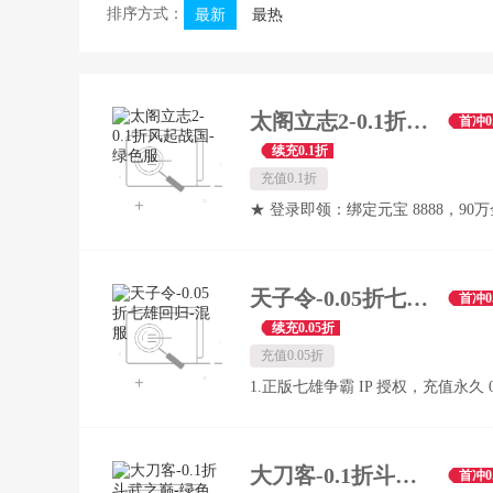
排序方式：
最新
最热
太阁立志2-0.1折风起战国-绿色服
首冲0
续充0.1折
充值0.1折
★ 登录即领：绑定元宝 8888，90
1000元充值卡，助你开启畅快游戏之
超级首充：送绝版红色武器，炫酷
成为全服焦点！搭配顶级时装，颜
天子令-0.05折七雄回归-混服
首冲0
在线。海量军功装，助你瞬间登顶
续充0.05折
敌！累计充值还有更多珍稀道具，
充值0.05折
不是梦！ ★ 7天狂欢，豪华盛宴：
1.正版七雄争霸 IP 授权，充值永久 0.0
装、倾世美人、珍稀坐骑，元宝拿到
首充低至0.01元，上线福利一步拉满 
每日签到，惊喜不断：得坐骑升星丹，
闯关免费领充值卡，零氪玩家轻松
性极品手镯 ★ 商城焕新，全民狂
大刀客-0.1折斗武之巅-绿色服
首冲0
包全面升级，价格亲民，福利满满