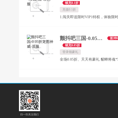
续充0.1折
位玩家，无论氪金与否，都能享受
充值0.1折
体验
1.闯关即送限时VIP1特权，体验限
送！ 2.轻松畅玩新手流程，酷炫坐
称号即刻到手！ 3.每日签到不间断
满，首充更有绝版红色武器等你拿！ 
颤抖吧三国-0.05折龙图神威-混服
首冲0
新服嘉年华，海量伙伴与豪华坐骑
续充0.05折
你拿！
登录领豪礼
全场0.05折、天天有豪礼 貂蝉将魂*
扇星石*5 橙色将魂箱*20、绝世经验
突破丹*100
扫一扫关注我们