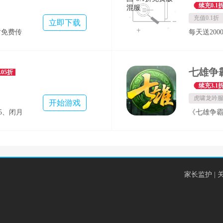
代金券，至
续充0.1
顶级游戏
★【每日
充值0.1折
立即下载
气爆棚顶级
时免费传
每天送20
狂欢】限
骑与闪亮
貂蝉将魂*
20星，五
，福利满
*20、绝世
卡疯狂大
4.加入
.05折
根本停不下
大礼包等
续充3.1
送不限时代
虎啸龙吟
满 ★【壕
开始游戏
5、闭月
《七雄争
书*10、
霸》页游
级巨作的经
背景的战争
争霸页游
家长监护
DIY建设
|
动建造、
设计，助
业。