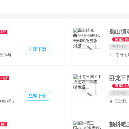
.1折
续充0.1
充值0.1折
立即下载
万金币与
1、每日无
旅！ ★
即可免费领
外观让你
红包送不停
值实力双
.05折
，无人能
续充0.1
战力飙升
充值0.1折
立即下载
极品红
5 折 2.
★【全场0
手软 ★
3.升级
至0.06
 4 属
崛起
创角即送
欢：商城礼
抽一步到位
.1折
！让每一