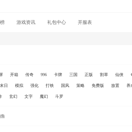
榜
游戏资讯
礼包中心
开服表
屏
开箱
传奇
996
卡牌
三国
正版
割草
仙侠
末日
模拟
强化
打铁
国风
策略
免费版
放置
养
作
玄幻
文字
魔幻
斗罗
预告