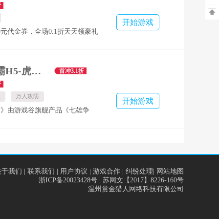
高可领1000元，零氪也能玩得爽
折

签到】每日签到必领幸运福袋，欧
开始游戏
神将充值卡白拿爽翻天 ★【开服
00元代金券，全场0.1折天天领豪礼
时开服嘉年华，神将马超免费直升
5、闭月扇星石*5 橙色将魂箱
虎上将齐上阵 ★【百万充值】充值
经验书*10、突破丹*100
放送，红包福利不停歇，手气全开
七雄争霸H5-虎啸龙吟服
首冲3.1折
来 ★【七日登录】连续登录七天
折
金券，至高可领双倍648，福利满
服
万人攻防
送万抽】冒
开始游戏
霸》由游戏谷旗舰产品《七雄争
原班人马历时两年打造，传承殿堂
典IP。游戏是一款以战国题材为
策略H5游戏，核心玩法汲取七雄
、手游精髓的基础上，加入了领地
、名城争夺战等创新玩法，更有自
关于我们
|
联系我们
|
用户协议
|
游戏合作
|
纠纷处理
|
网站地图
浙ICP备20023428号
| 苏网文【2017】8226-160号
一键补兵、一键扫荡等便捷性操作
温州赏金猎人网络科技有限公司
玩家在游戏中征战四方，成就霸