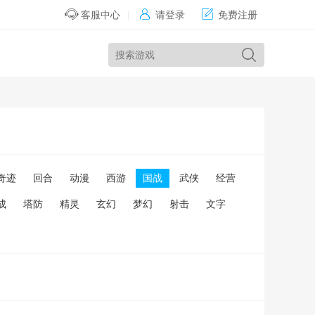


客服中心
|
请登录
免费注册
奇迹
回合
动漫
西游
国战
武侠
经营
成
塔防
精灵
玄幻
梦幻
射击
文字