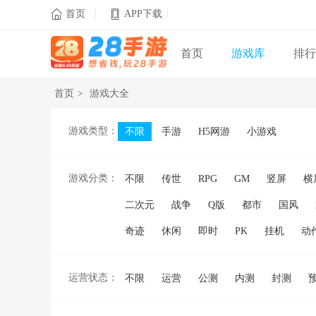
|
|

首页
APP下载
首页
游戏库
排行
首页
>
游戏大全
游戏类型：
不限
手游
H5网游
小游戏
游戏分类：
不限
传世
RPG
GM
竖屏
横
二次元
战争
Q版
都市
国风
奇迹
休闲
即时
PK
挂机
动
运营状态：
不限
运营
公测
内测
封测