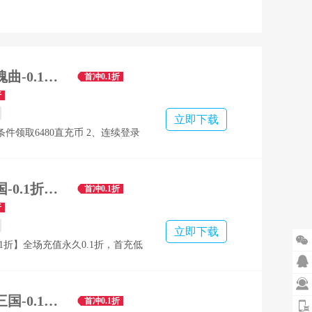
蜀山镇魂曲-0.1折隋唐风云6480免费版-混服
首冲0.1折
折
立即下载
条件领取6480直充币 2、连续登录
取外显幻化一套 3、充值卡免费
 4、霸服礼包助力霸服之路！
卧龙三国-0.1折送万抽神将-绿色服
首冲0.1折
折
立即下载

.1折】全场充值永久0.1折，首充低

元，轻松入场无压力 ★【创角好礼】
顶级神将赵云，百万资源高级百连

 ★【每日代金】武将之路每日送
颤抖吧三国-0.1折免费版-混服
首冲0.1折