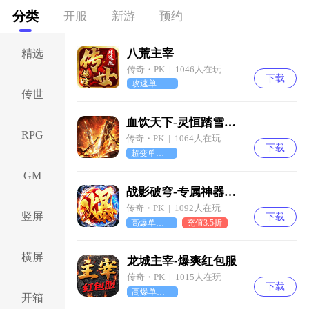
分类
开服
新游
预约
八荒主宰
精选
传奇・PK | 1046人在玩
下载
攻速单职业
传世
血饮天下-灵恒踏雪免费版
RPG
传奇・PK | 1064人在玩
下载
超变单职业
GM
战影破穹-专属神器大陆
传奇・PK | 1092人在玩
竖屏
下载
高爆单职业
充值3.5折
横屏
龙城主宰-爆爽红包服
传奇・PK | 1015人在玩
下载
高爆单职业
开箱