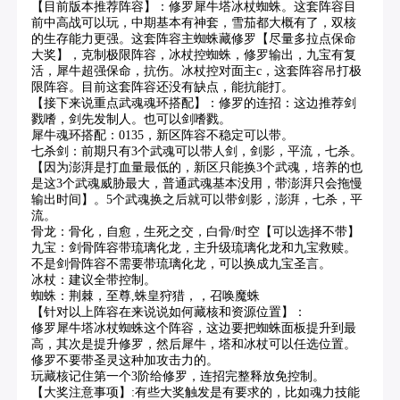
【目前版本推荐阵容】：修罗犀牛塔冰杖蜘蛛。这套阵容目
前中高战可以玩，中期基本有神套，雪茄都大概有了，双核
的生存能力更强。这套阵容主蜘蛛藏修罗【尽量多拉点保命
大奖】，克制极限阵容，冰杖控蜘蛛，修罗输出，九宝有复
活，犀牛超强保命，抗伤。冰杖控对面主c，这套阵容吊打极
限阵容。目前这套阵容还没有缺点，能抗能打。
【接下来说重点武魂魂环搭配】：修罗的连招：这边推荐剑
戮嗜，剑先发制人。也可以剑嗜戮。
犀牛魂环搭配：0135，新区阵容不稳定可以带。
七杀剑：前期只有3个武魂可以带人剑，剑影，平流，七杀。
【因为澎湃是打血量最低的，新区只能换3个武魂，培养的也
是这3个武魂威胁最大，普通武魂基本没用，带澎湃只会拖慢
输出时间】。5个武魂换之后就可以带剑影，澎湃，七杀，平
流。
骨龙：骨化，自愈，生死之交，白骨/时空【可以选择不带】
九宝：剑骨阵容带琉璃化龙，主升级琉璃化龙和九宝救赎。
不是剑骨阵容不需要带琉璃化龙，可以换成九宝圣言。
冰杖：建议全带控制。
蜘蛛：荆棘，至尊,蛛皇狩猎，，召唤魔蛛
【针对以上阵容在来说说如何藏核和资源位置】：
修罗犀牛塔冰杖蜘蛛这个阵容，这边要把蜘蛛面板提升到最
高，其次是提升修罗，然后犀牛，塔和冰杖可以任选位置。
修罗不要带圣灵这种加攻击力的。
玩藏核记住第一个3阶给修罗，连招完整释放免控制。
【大奖注意事项】:有些大奖触发是有要求的，比如魂力技能