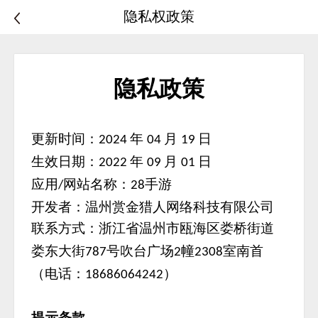
隐私权政策
隐私政策
更新时间：
年
月
日
2024
04
19
生效日期：
年
月
日
2022
09
01
应用
网站名称：
手游
/
28
开发者：温州赏金猎人网络科技有限公司
联系方式：浙江省温州市瓯海区娄桥街道
娄东大街
号吹台广场
幢
室南首
787
2
2308
（电话：
）
18686064242
提示条款