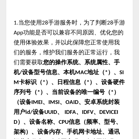
当您使用
手游服务时，为了判断
手游
1.
28
28
功能是否可以兼容不同原因、优化您的
App
使用体验效果，并以此保障您正常使用我
们的服务，维护我们服务的正常运行，我
们需要获取
您的操作系统、系统属性、手
机
设备型号信息、本机
地址（
）、
/
MAC
*
SI
卡标识（
）、日程信息（
）、设备硬件
M
*
*
序列号（
）、当前设备的唯一编号（
）
*
*
（设备
、
、
、安卓系统封装
IMEI
IMSI
OAID
用户
设备
、
、
、
id/
UUID
IDFA
IDFV
DEVICEI
）、设备名称、
信息（频率、型号、
D
CPU
架构）、设备内存、手机网卡地址、通讯