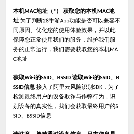
本机
地址（
） 获取您的本机
地
MAC
*
MAC
址
为了判断
手游
功能是否可以兼容不
28
App
同原因、优化您的使用体验效果，并以此
保障您正常使用我们的服务，维护我们服
务的正常运行，我们需要获取您的本机
MA
地址
C
获取
的
、
读取
的
、
WiFi
SSID
BSSID
WiFi
SSID
B
信息
接入了阿里云风险识别
，为了
SSID
SDK
检测最终用户的设备欺诈与作弊行为，识
别设备的真实性，我们会获取最终用户的
S
、
信息
SID
BSSID