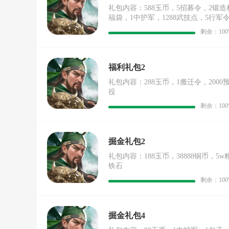
礼包内容：588玉币，5招募令，2锻造
福袋，1中护军，1288武技点，5行军
剩余：100
福利礼包2
礼包内容：288玉币，1搬迁令，2000
役
剩余：100
掘金礼包2
礼包内容：188玉币，38888铜币，5w
铁石
剩余：100
掘金礼包4