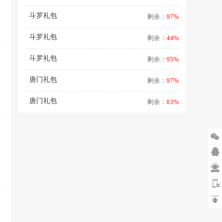
斗罗礼包
剩余：
97%
斗罗礼包
剩余：
44%
斗罗礼包
剩余：
95%
唐门礼包
剩余：
97%
唐门礼包
剩余：
83%



