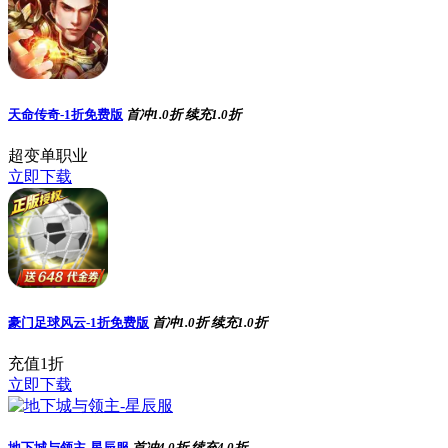
天命传奇-1折免费版
首冲1.0折
续充1.0折
超变单职业
立即下载
豪门足球风云-1折免费版
首冲1.0折
续充1.0折
充值1折
立即下载
地下城与领主-星辰服
首冲4.0折
续充4.0折