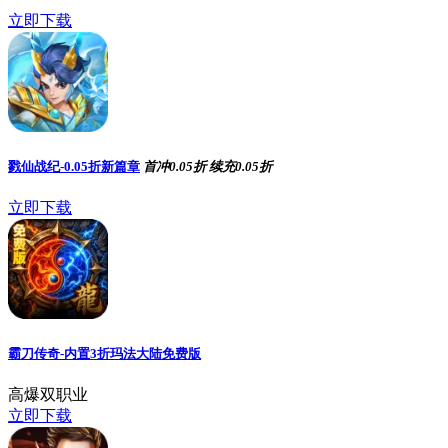
立即下载
戮仙战纪-0.05折新篇章
首冲0.05折
续充0.05折
立即下载
霸刀传奇-内置3折玛法大陆免费版
高爆双职业
立即下载