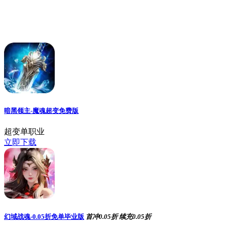
暗黑领主-魔魂超变免费版
超变单职业
立即下载
幻域战魂-0.05折免单毕业版
首冲0.05折
续充0.05折