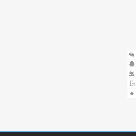



