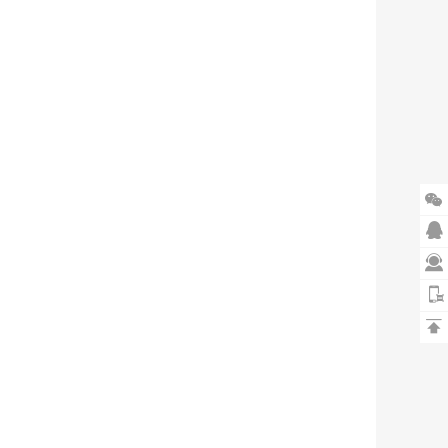



