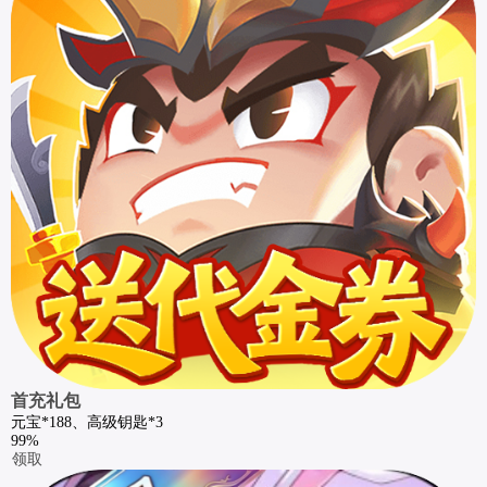
首充礼包
元宝*188、高级钥匙*3
99%
领取