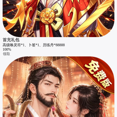
首充礼包
高级唤灵符*1、卜签*1、历练丹*88888
100%
领取