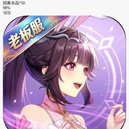
招募水晶*50
98%
领取