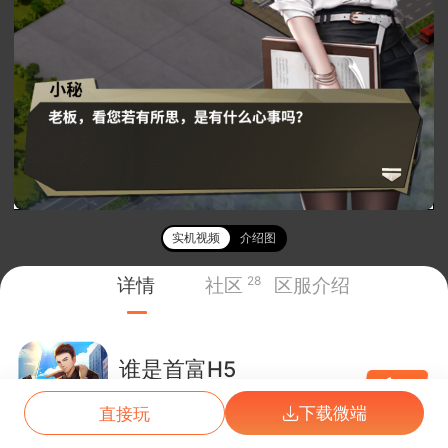
实机视频
介绍图
详情
社区
28
区服介绍
谁是首富H5
1
折
动态开服
3.5
折
下载微端
直接玩