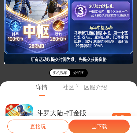
实机视频
介绍图
详情
社区
31
区服介绍
斗罗大陆-打金版
3.5
折
07/17
万魂·唐三80服
下载
直接玩