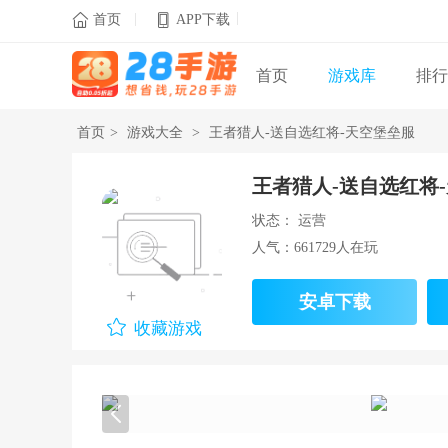
|
|

首页
APP下载
首页
游戏库
排行
首页
>
游戏大全
>
王者猎人-送自选红将-天空堡垒服
王者猎人-送自选红将
状态： 运营
人气：661729人在玩
安卓下载
收藏游戏