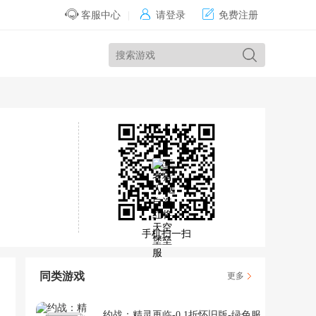


客服中心
|
请登录
免费注册
手机扫一扫
同类游戏
更多
约战：精灵再临-0.1折怀旧版-绿色服