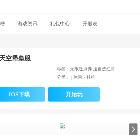
榜
游戏资讯
礼包中心
开服表
-天空堡垒服
标签：
无限送点券
送自选红将
分类： | 休闲・挂机
IOS下载
开始玩