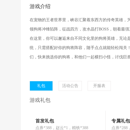
游戏介绍
在宠物的王者世界里，峡谷汇聚着东西方的传奇英雄，
领狗将冲锋陷阵，征战四方，攻水晶打BOSS，朝着最
在这里，你可以邂逅来自不同文化里的狗将英雄，无论
统，只需搭配好你的狗将阵容，随手点点就能轻松闯关
们，快来挑选你的狗将，和他们一起横扫小怪，讨伐巨
礼包
活动公告
开服表
游戏礼包
首发礼包
专属礼包
点券*388，赵云*1，精铁*388
点券*28