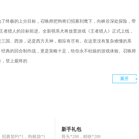
为了终极的上分目标，召唤师把狗将们招募到麾下，向峡谷深处探险，带
强王者猎人的目标前进。全新萌系犬将放置游戏《王者猎人》正式上线，
是三国、西游，还是西方天神，都应有尽有。在这里没有复杂难懂的系
！经典的回合制作战，更是策略十足，给你永不枯燥的游戏体验。召唤师
兽，登上最终的
展开
新手礼包
8，招募契约*1，狗粮袋*1
骨头*288，精铁*288