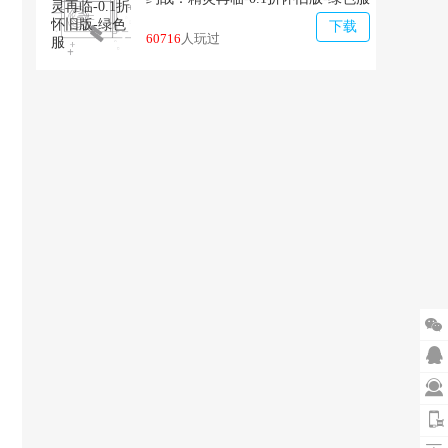
下载
60716
人玩过


