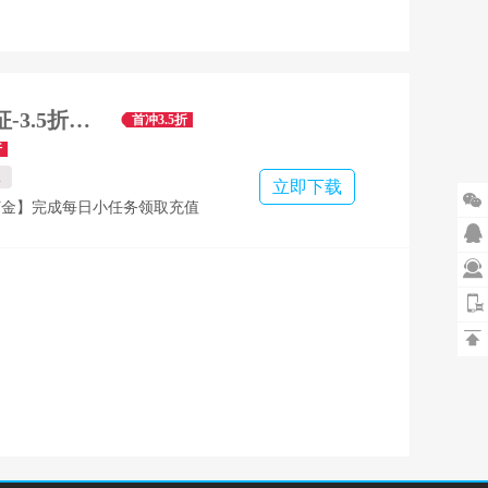
猎魔远征-3.5折首发六职业
首冲3.5折
折
业
立即下载

打金】完成每日小任务领取充值

登录奖励】每日登录等丰富资源！
签到】海量元宝及特戒资源！

金】击杀BOSS红包开到手软！
道】开荒资源，每日完成任务领

源！ ★【福利满满】线上线下活动
停歇，福利满满!