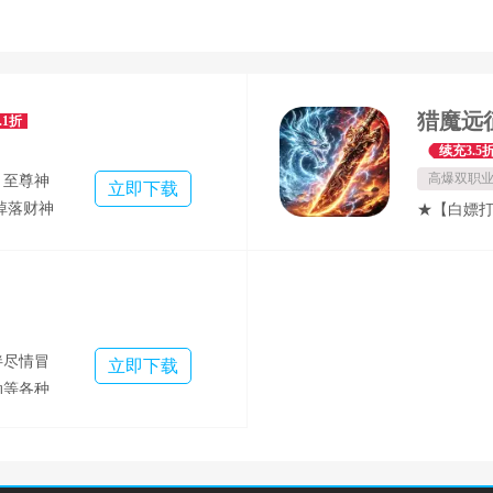
.1折
续充3.5
高爆双职
，至尊神
立即下载
掉落财神
★【白嫖
利】：钻
卡！ ★【
天 【飞
★【每日
超越自我
★【白嫖打
送，结缘
★【0氪王
具商城开
取-海量资
伴尽情冒
立即下载
真充福
双重出击不
动等各种
福利等你
成长之