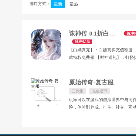
排序方式：
最新
最热
诛神传-0.1折白嫖送真充
首冲0
续充0.1折
【白嫖真充】：白嫖真实充值额度
武特权免费领 【财神送礼】：打怪
充值卡，海量钻石送不停 【十倍返
石充值额外再返十倍，超值聚惠爽翻
驰人生】：完成任务领神级套装，
原始传奇-复古服
再造巅峰 【美人特权】：豪礼天天
三职业
充值返币
美女，畅爽修仙 【道具商城】：道
玩家可以在游戏的虚拟世界中与同
业，商城内所有商品统统1钻石 【
险，体验到养成、打斗、社交、互
利】：打BOSS、涨战力，无限真充
丰富多样的功能，成就一段强者的
拿
路。