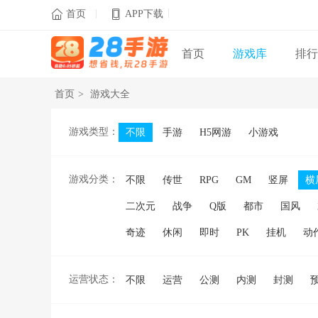
|
|

首页
APP下载
首页
游戏库
排行
首页
>
游戏大全
游戏类型：
不限
手游
H5网游
小游戏
游戏分类：
不限
传世
RPG
GM
竖屏
横
二次元
战争
Q版
都市
国风
奇迹
休闲
即时
PK
挂机
动
运营状态：
不限
运营
公测
内测
封测