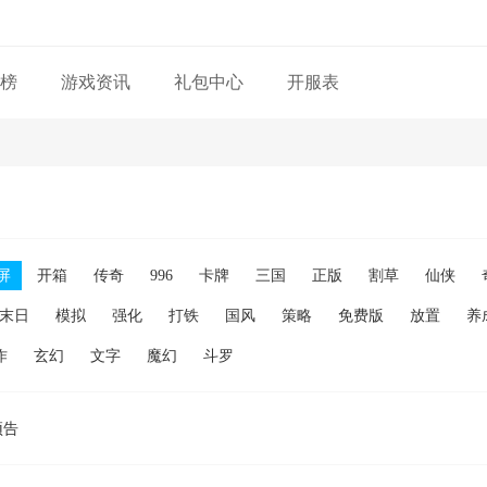
榜
游戏资讯
礼包中心
开服表
屏
开箱
传奇
996
卡牌
三国
正版
割草
仙侠
末日
模拟
强化
打铁
国风
策略
免费版
放置
养
作
玄幻
文字
魔幻
斗罗
预告