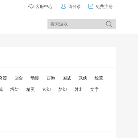


客服中心
|
请登录
免费注册
奇迹
回合
动漫
西游
国战
武侠
经营
成
塔防
精灵
玄幻
梦幻
射击
文字