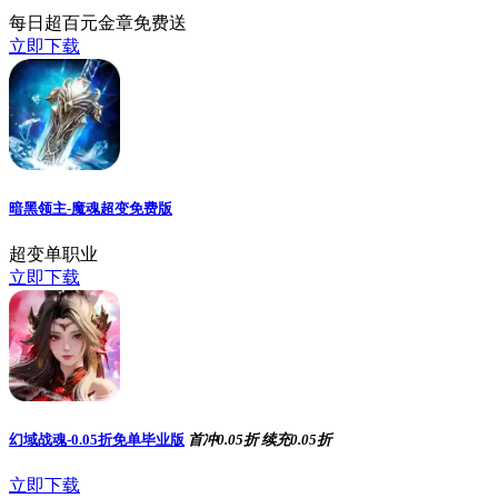
每日超百元金章免费送
立即下载
暗黑领主-魔魂超变免费版
超变单职业
立即下载
幻域战魂-0.05折免单毕业版
首冲0.05折
续充0.05折
立即下载