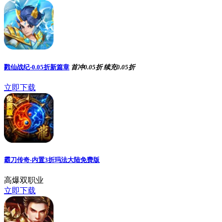
戮仙战纪-0.05折新篇章
首冲0.05折
续充0.05折
立即下载
霸刀传奇-内置3折玛法大陆免费版
高爆双职业
立即下载