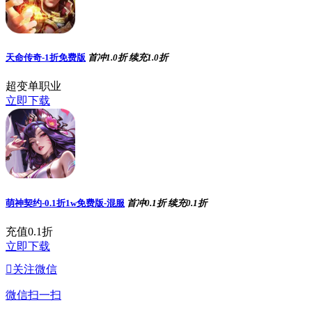
天命传奇-1折免费版
首冲1.0折
续充1.0折
超变单职业
立即下载
萌神契约-0.1折1w免费版-混服
首冲0.1折
续充0.1折
充值0.1折
立即下载

关注微信
微信扫一扫