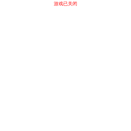
游戏已关闭