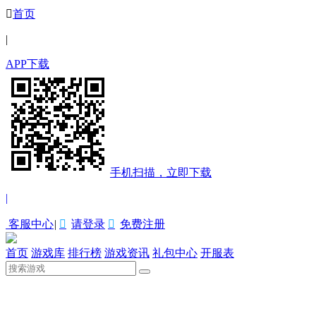

首页
|
APP下载
手机扫描，立即下载
|
客服中心
|

请登录

免费注册
首页
游戏库
排行榜
游戏资讯
礼包中心
开服表